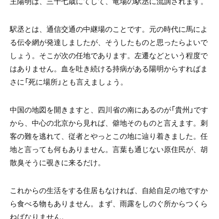
王陽明は、三十七歳にてして、竜場の駅丞に流謫されます。
駅丞とは、通信交通の中継場のことです。元の時代に馬によ
る伝令網が発達しましたが、そうしたものと思ったらよいで
しょう。そこが次の任地であります。左遷などという程度で
はありません。血を吐き続ける持病がある陽明からすればま
さに「死に場所」とも言えましょう。
中国の地図を開きますと、四川省の南にあるのが「貴州」です
から、中心の北京から見れば、僻地そのものと言えます。刺
客の難を逃れて、従者とやっとこの地に辿り着きました。任
地と言っても何もありません。言葉も通じない原住民が、胡
散臭そうに覗きに来るだけ。
これからの生活をする住居もなければ、自給自足の地ですか
ら食べる物もありません。まず、雨露をしのぐ所からつくら
ねばなりません。