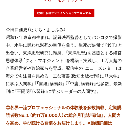
◇田口佳史（たぐち・よしふみ）
昭和17年東京都生まれ。記録映画監督としてバンコクで撮影
中、水牛に襲われ瀕死の重傷を負う。生死の狭間で『老子』と
出合い、東洋思想研究に転身。「東洋思想」を基盤とする経営
思想体系「タオ・マネジメント」を構築・実践し、１万人超の
企業経営者や政治家らを育成。配信中の「ニューズレター」は
海外でも注目を集める。主な著書（致知出版社刊）に『「大学」
に学ぶ人間学』『「書経」講義録』『「中庸」講義録』他多数。最新
刊に『王陽明「伝習録」に学ぶリーダーの人間学』。
◎
各界一流プロフェッショナルの体験談を多数掲載、定期購
読者数No.１（約11万8,000人）の総合月刊誌『致知』。人間力
を高め、学び続ける習慣をお届けします。※動機詳細は