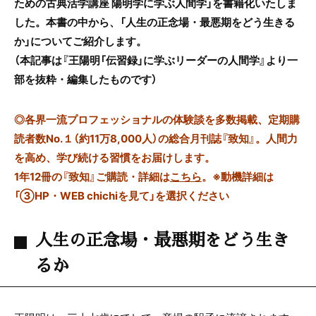
ための古典活学講座 陽明学に学ぶ人間学」を書籍化いたしま
した。本書の中から、「人生の正念場・最悪期をどう生きる
か」についてご紹介します。
（本記事は『王陽明「伝習録」に学ぶリーダーの人間学』より一
部を抜粋・編集したものです）
◎
各界一流プロフェッショナルの体験談を多数掲載、定期購
読者数No.１（約11万8,000人）の総合月刊誌『致知』。人間力
を高め、学び続ける習慣をお届けします。
1年12冊の『致知』ご購読・詳細は
こちら
。
※動機詳細は
「③HP・WEB chichiを見て」を選択ください
人生の正念場・最悪期をどう生き
るか