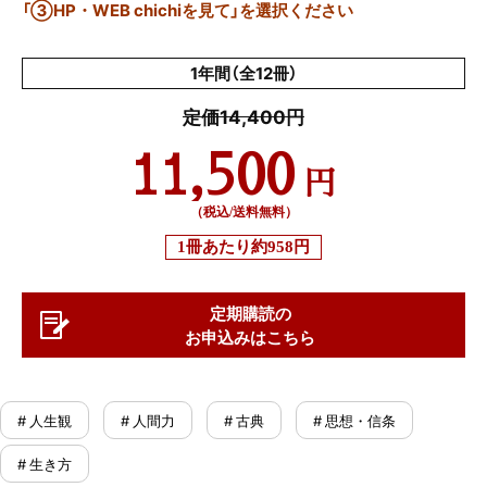
「③HP・WEB chichiを見て」を選択ください
1年間（全12冊）
定価14,400円
11,500
円
（税込/送料無料）
1冊あたり
約958円
定期購読の
お申込みはこちら
# 人生観
# 人間力
# 古典
# 思想・信条
# 生き方