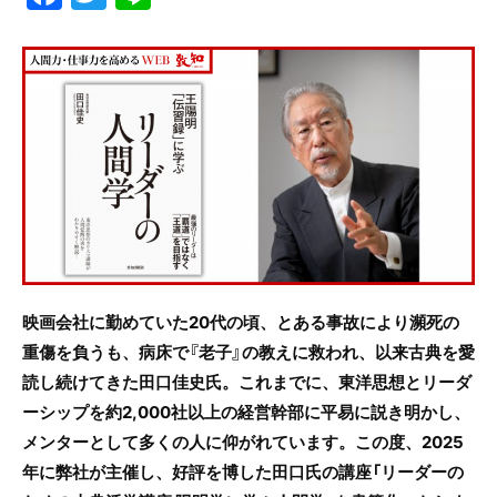
a
w
n
c
itt
e
e
er
b
o
o
k
映画会社に勤めていた20代の頃、とある事故により瀕死の
重傷を負うも、病床で『老子』の教えに救われ、以来古典を愛
読し続けてきた田口佳史氏。これまでに、東洋思想とリーダ
ーシップを約2,000社以上の経営幹部に平易に説き明かし、
メンターとして多くの人に仰がれています。この度、2025
年に弊社が主催し、好評を博した田口氏の講座「リーダーの