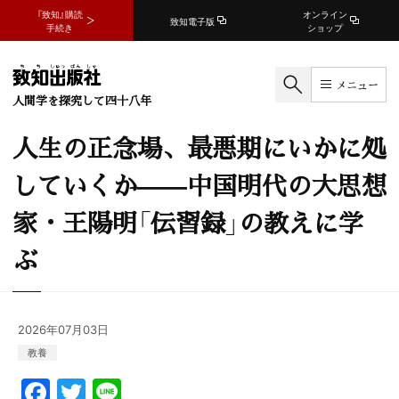
『致知』購読
オンライン
致知電子版
手続き
ショップ
メニュー
人間学を探究して四十八年
人生の正念場、最悪期にいかに処
していくか——中国明代の大思想
家・王陽明「伝習録」の教えに学
ぶ
2026年07月03日
教養
F
T
Li