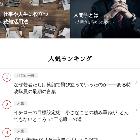
仕事や人生に役立つ
人間学とは
致知活用法
～人間力を高めるために～
人気ランキング
注目の一冊
なぜ若者たちは笑顔で飛び立っていったのか——ある特
攻隊員の最期の言葉
人生
イチローの目標設定術｜小さなことの積み重ねが「とん
でもないところ」に至る唯一の道
人生
《羽生善治×桜井章一》運を手にする秘訣