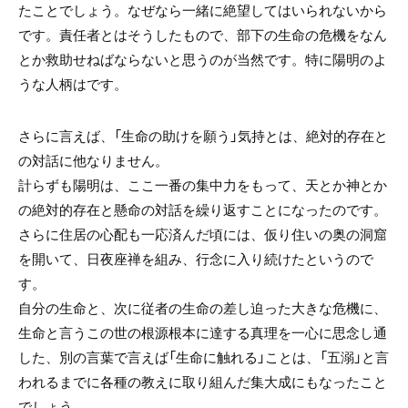
たことでしょう。なぜなら一緒に絶望してはいられないから
です。責任者とはそうしたもので、部下の生命の危機をなん
とか救助せねばならないと思うのが当然です。特に陽明のよ
うな人柄はです。
さらに言えば、「生命の助けを願う」気持とは、絶対的存在と
の対話に他なりません。
計らずも陽明は、ここ一番の集中力をもって、天とか神とか
の絶対的存在と懸命の対話を繰り返すことになったのです。
さらに住居の心配も一応済んだ頃には、仮り住いの奥の洞窟
を開いて、日夜座禅を組み、行念に入り続けたというので
す。
自分の生命と、次に従者の生命の差し迫った大きな危機に、
生命と言うこの世の根源根本に達する真理を一心に思念し通
した、別の言葉で言えば「生命に触れる」ことは、「五溺」と言
われるまでに各種の教えに取り組んだ集大成にもなったこと
でしょう。