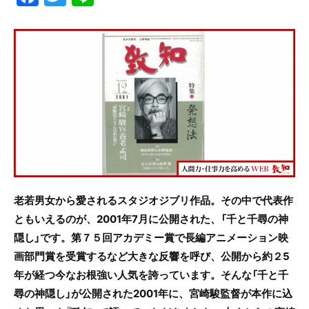
a
w
n
c
itt
e
e
er
b
o
o
k
老若男女から愛されるスタジオジブリ作品。その中で代表作
ともいえるのが、2001年7月に公開された、「千と千尋の神
隠し」です。第７５回アカデミー賞で長編アニメーション映
画部門賞を受賞するなど大きな反響を呼び、公開から約２5
年が経つ今なお根強い人気を誇っています。そんな「千と千
尋の神隠し」が公開された2001年に
、宮崎駿監督が本作に込