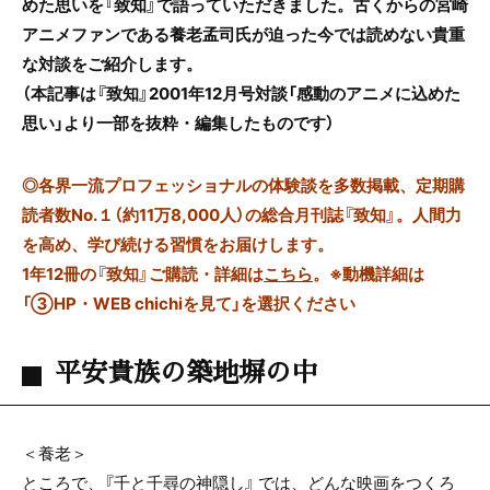
めた思いを『致知』で語っていただきました。古くからの宮崎
アニメファンである養老孟司氏が迫った今では読めない貴重
な対談をご紹介します。
（本記事は『致知』2001年12月号対談「感動のアニメに込めた
思い」より一部を抜粋・編集したものです）
◎
各界一流プロフェッショナルの体験談を多数掲載、定期購
読者数No.１（約11万8,000人）の総合月刊誌『致知』。人間力
を高め、学び続ける習慣をお届けします。
1年12冊の『致知』ご購読・詳細は
こちら
。
※動機詳細は
「③HP・WEB chichiを見て」を選択ください
平安貴族の築地塀の中
＜養老＞
ところで、『千と千尋の神隠し』 では、どんな映画をつくろ