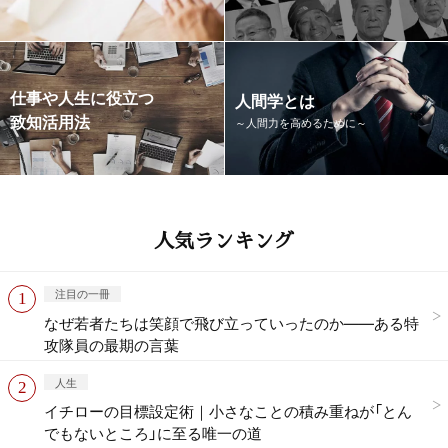
仕事や人生に役立つ
人間学とは
致知活用法
～人間力を高めるために～
人気ランキング
注目の一冊
なぜ若者たちは笑顔で飛び立っていったのか——ある特
攻隊員の最期の言葉
人生
イチローの目標設定術｜小さなことの積み重ねが「とん
でもないところ」に至る唯一の道