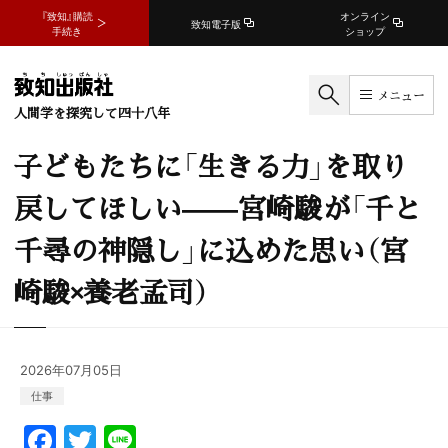
『致知』購読
オンライン
致知電子版
手続き
ショップ
メニュー
人間学を探究して四十八年
子どもたちに「生きる力」を取り
戻してほしい——宮崎駿が「千と
千尋の神隠し」に込めた思い（宮
崎駿×養老孟司）
2026年07月05日
仕事
F
T
Li