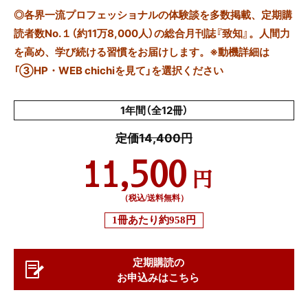
◎
各界一流プロフェッショナルの体験談を多数掲載、定期購
読者数No.１（約11万8,000人）の総合月刊誌『致知』。人間力
を高め、学び続ける習慣をお届けします。※動機詳細は
「③HP・WEB chichiを見て」を選択ください
1年間（全12冊）
定価14,400円
11,500
円
（税込/送料無料）
1冊あたり
約958円
定期購読の
お申込みはこちら