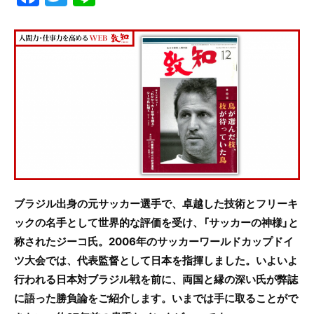
a
w
n
c
itt
e
e
er
b
o
o
k
ブラジル出身の元サッカー選手で、卓越した技術とフリーキ
ックの名手として世界的な評価を受け、「サッカーの神様」と
称されたジーコ氏。2006年のサッカーワールドカップドイ
ツ大会では、代表監督として日本を指揮しました。いよいよ
行われる日本対ブラジル戦を前に、両国と縁の深い氏が弊誌
に語った勝負論をご紹介します。いまでは手に取ることがで