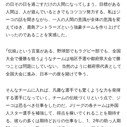
の日その日を過ごすだけの人間になってしまう。目標がある
人間は、人が遊んでいるときでもコツコツ努力する。私はジ
ーコの話を聞きながら、一人の人間の意識が全体の意識を変
えてゆき、鹿島アントラーズという強豪チームを作り上げて
いったのであることを実感した。
「伝統」という言葉がある。野球部でもラグビー部でも、全国
大会で優勝を狙うようなチームは地区予選や都府県大会で勝
つことは問題にしていない。 当然のように都府県代表として
全国大会に進み、日本一の座を賭けて争う。
そんなチームに入れば、凡庸な選手でも驚くような力を発揮
する選手になっていく。チームの伝統づくりという点で、ジ
ーコは恐るべき仕事をしたのだ。Jリーグの各チームは外国
人スター選手を補強して、得点を稼いでくれることを期待す
る。彼らの多くは期待どおりの仕事をし、1、2年の助っ人期