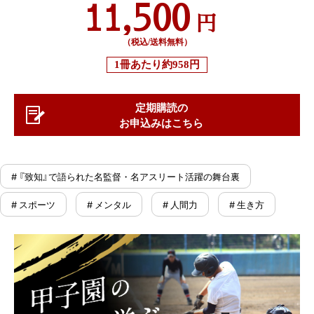
11,500
円
（税込/送料無料）
1冊あたり
約958円
定期購読の
お申込みはこちら
# 『致知』で語られた名監督・名アスリート活躍の舞台裏
# スポーツ
# メンタル
# 人間力
# 生き方