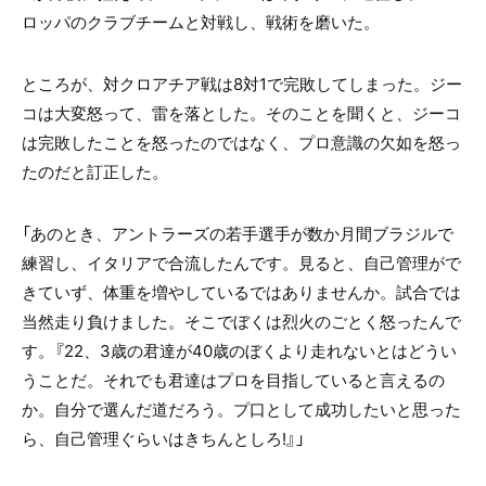
ロッパのクラブチームと対戦し、戦術を磨いた。
ところが、対クロアチア戦は8対1で完敗してしまった。ジー
コは大変怒って、雷を落とした。そのことを聞くと、ジーコ
は完敗したことを怒ったのではなく、プロ意識の欠如を怒っ
たのだと訂正した。
「あのとき、アントラーズの若手選手が数か月間ブラジルで
練習し、イタリアで合流したんです。見ると、自己管理がで
きていず、体重を増やしているではありませんか。試合では
当然走り負けました。そこでぼくは烈火のごとく怒ったんで
す。『22、3歳の君達が40歳のぼくより走れないとはどうい
うことだ。それでも君達はプロを目指していると言えるの
か。自分で選んだ道だろう。プ口として成功したいと思った
ら、自己管理ぐらいはきちんとしろ!』」