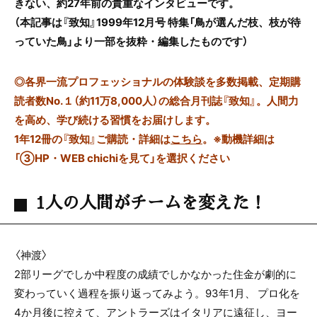
きない、約27年前の貴重なインタビューです。
（本記事は『致知』1999年12月号 特集「鳥が選んだ枝、枝が待
っていた鳥」より一部を抜粋・編集したものです）
◎
各界一流プロフェッショナルの体験談を多数掲載、定期購
読者数No.１（約11万8,000人）の総合月刊誌『致知』。人間力
を高め、学び続ける習慣をお届けします。
1年12冊の『致知』ご購読・詳細は
こちら
。
※動機詳細は
「③HP・WEB chichiを見て」を選択ください
1人の人間がチームを変えた！
〈神渡〉
2部リーグでしか中程度の成績でしかなかった住金が劇的に
変わっていく過程を振り返ってみよう。93年1月、 プロ化を
4か月後に控えて、アントラーズはイタリアに遠征し、ヨー