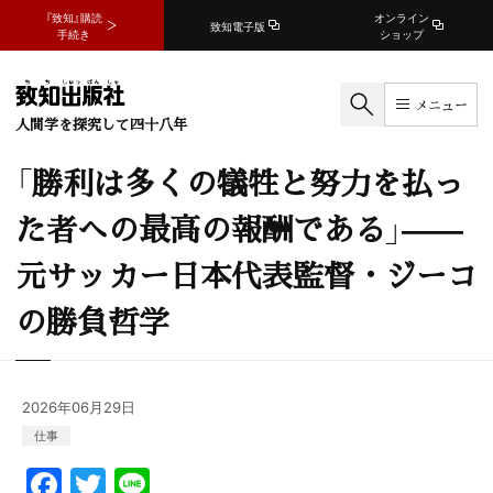
『致知』購読
オンライン
致知電子版
手続き
ショップ
メニュー
人間学を探究して四十八年
「勝利は多くの犠牲と努力を払っ
た者への最高の報酬である」——
元サッカー日本代表監督・ジーコ
の勝負哲学
2026年06月29日
仕事
F
T
Li