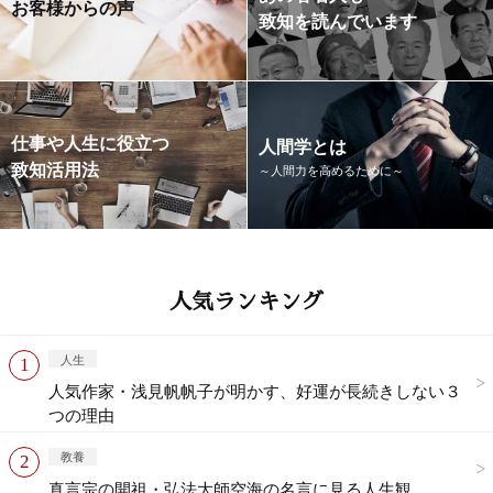
お客様からの声
致知を読んでいます
仕事や人生に役立つ
人間学とは
致知活用法
～人間力を高めるために～
人気ランキング
人生
人気作家・浅見帆帆子が明かす、好運が長続きしない３
つの理由
教養
真言宗の開祖・弘法大師空海の名言に見る人生観