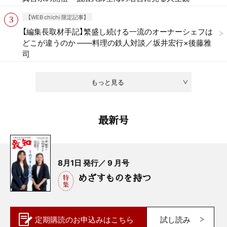
【WEB chichi 限定記事】
【編集長取材手記】繁盛し続ける一流のオーナーシェフは
どこが違うのか ——料理の鉄人対談／坂井宏行×後藤雅
司
もっと見る
最新号
8月1日 発行／ 9 月号
めざすものを持つ
定期購読の
お申込みはこちら
試し読み