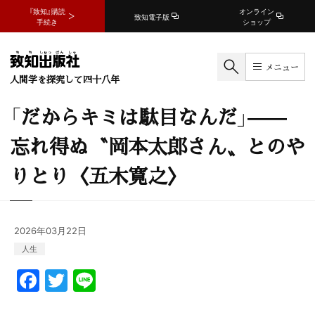
『致知』購読
オンライン
致知電子版
手続き
ショップ
メニュー
人間学を探究して四十八年
「だからキミは駄目なんだ」——
忘れ得ぬ〝岡本太郎さん〟とのや
りとり〈五木寛之〉
2026年03月22日
人生
F
T
Li
a
w
n