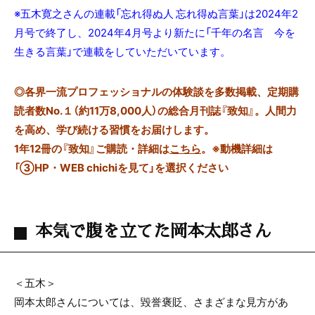
※五木寛之さんの連載「忘れ得ぬ人 忘れ得ぬ言葉」は2024年2
月号で終了し、2024年4月号より新たに「千年の名言 今を
生きる言葉」で連載をしていただいています。
◎
各界一流プロフェッショナルの体験談を多数掲載、定期購
読者数No.１（約11万8,000人）の総合月刊誌『致知』。人間力
を高め、学び続ける習慣をお届けします。
1年12冊の『致知』ご購読・詳細は
こちら
。
※動機詳細は
「③HP・WEB chichiを見て」を選択ください
本気で腹を立てた岡本太郎さん
＜五木＞
岡本太郎さんについては、毀誉褒貶、さまざまな見方があ