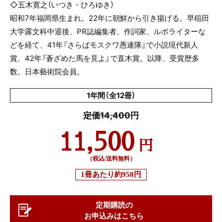
◇五木寛之（いつき・ひろゆき）
昭和7年福岡県生まれ。22年に朝鮮から引き揚げる。早稲田
大学露文科中退後、PR誌編集者、作詞家、ルポライターな
どを経て、41年『さらばモスクワ愚連隊』で小説現代新人
賞、42年『蒼ざめた馬を見よ』で直木賞。以降、受賞歴多
数。日本藝術院会員。
1年間（全12冊）
定価14,400円
11,500
円
（税込/送料無料）
1冊あたり
約958円
定期購読の
お申込みはこちら