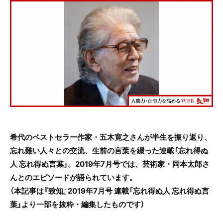
c
itt
e
e
er
b
o
o
k
希代のベストセラー作家・五木寛之さんが半生を振り返り、
忘れ難い人々との交流、生前の言葉を綴った連載「忘れ得ぬ
人 忘れ得ぬ言葉」。2019年7月号では、芸術家・岡本太郎さ
んとのエピソードが語られています。
（本記事は『致知』2019年7月号 連載「忘れ得ぬ人 忘れ得ぬ言
葉」より一部を抜粋・編集したものです）