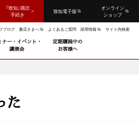
『致知』購読
オンライン
致知電子版
手続き
ショップ
フブログ
書店さまへ
よくあるご質問
採用情報
サイト内検索
ミナー・イベント・
定期購読中の
講演会
お客様へ
った