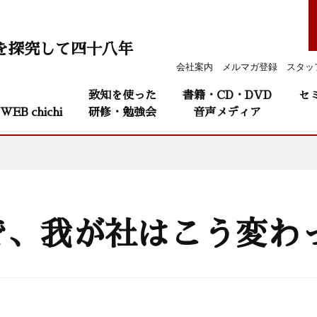
を探究して四十八年
会社案内
メルマガ登録
スタッ
致知を使った
書籍・CD・DVD
セ
WEB chichi
研修・勉強会
音声メディア
で、我が社はこう変わ