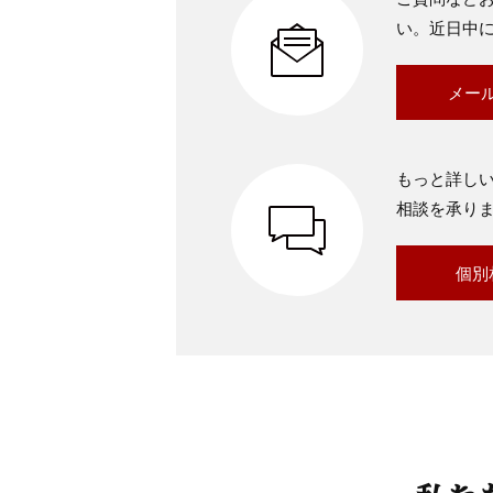
い。近日中
メー
もっと詳し
相談を承り
個別