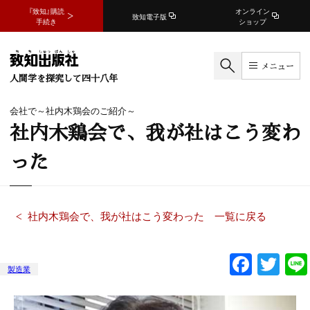
『致知』購読
オンライン
致知電子版
手続き
ショップ
メニュー
人間学を探究して四十八年
会社で～社内木鶏会のご紹介～
社内木鶏会で、我が社はこう変わ
った
社内木鶏会で、我が社はこう変わった 一覧に戻る
F
T
製造業
a
w
c
itt