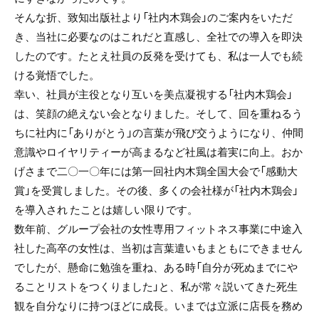
そんな折、致知出版社より「社内木鶏会」のご案内をいただ
き、当社に必要なのはこれだと直感し、全社での導入を即決
したのです。たとえ社員の反発を受けても、私は一人でも続
ける覚悟でした。
幸い、社員が主役となり互いを美点凝視する「社内木鶏会」
は、笑顔の絶えない会となりました。そして、回を重ねるう
ちに社内に「ありがとう」の言葉が飛び交うようになり、仲間
意識やロイヤリティーが高まるなど社風は着実に向上。おか
げさまで二〇一〇年には第一回社内木鶏全国大会で「感動大
賞」を受賞しました。その後、多くの会社様が「社内木鶏会」
を導入され たことは嬉しい限りです。
数年前、グループ会社の女性専用フィットネス事業に中途入
社した高卒の女性は、当初は言葉遣いもまともにできません
でしたが、懸命に勉強を重ね、ある時「自分が死ぬまでにや
ることリストをつくりました」と、私が常々説いてきた死生
観を自分なりに持つほどに成長。いまでは立派に店長を務め