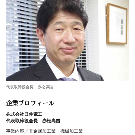
e
er
b
o
o
k
代表取締役会長 赤松 高吉
企業プロフィール
株式会社日伸電工
代表取締役会長 赤松高吉
事業内容／非金属加工業・機械加工業