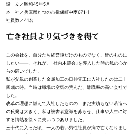
設 立／昭和45年5月
本 社／兵庫県たつの市揖保町中臣671-1
社員数／41名
亡き社員より気づきを得て
この会社を、自分たち経営陣だけのものでなく、皆のものに
したい――。それが、「社内木鶏会」を導入した時の私の心か
らの願いでした。
私が父親の創業した金属加工の日伸電工に入社したのは二十
四歳の時。当時は職場の空気の荒んだ、離職率の高い会社で
した。
改革の理想に燃えて入社したものの、まだ実績もない若造へ
の反発は大きく、私は被害者意識を募らせ、仕事や人生に対
する情熱を徐々に失いつつありました。
三十代に入った頃、一人の若い男性社員が病で亡くなりまし