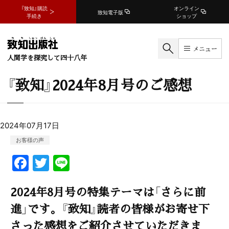
『致知』購読
オンライン
致知電子版
手続き
ショップ
メニュー
人間学を探究して四十八年
『致知』2024年8月号のご感想
2024年07月17日
お客様の声
F
T
Li
a
w
n
2024年8月号の特集テーマは「さらに前
c
itt
e
e
er
進」です。『致知』読者の皆様がお寄せ下
b
さった感想をご紹介させていただきま