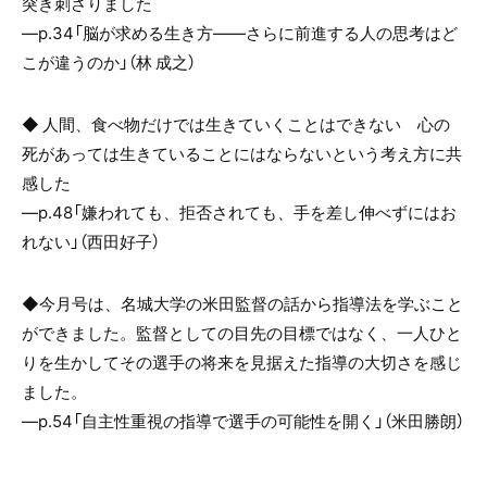
突き刺さりました
―p.34「脳が求める生き方——さらに前進する人の思考はど
こが違うのか」（林 成之）
◆ 人間、食べ物だけでは生きていくことはできない 心の
死があっては生きていることには
ならないという考え方に共
感した
―p.48「嫌われても、拒否されても、手を差し伸べずにはお
れない」（西田好子）
◆今月号は、名城大学の米田監督の話から指導法を学ぶこと
ができました。監督としての目先の目標ではなく、一人ひと
りを生かしてその選手の将来を見据えた指導の大切さを感じ
ました。
―p.54「自主性重視の指導で選手の可能性を開く
」（米田勝朗）