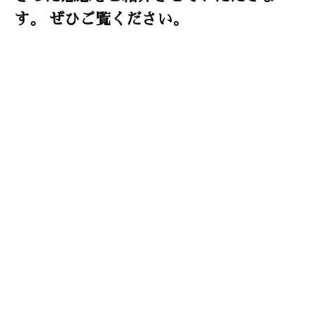
o
す。 ぜひご覧ください。
o
k