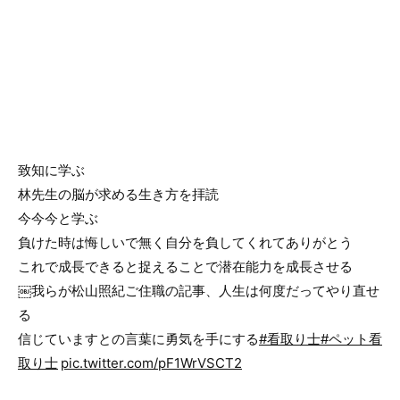
致知に学ぶ
林先生の脳が求める生き方を拝読
今今今と学ぶ
負けた時は悔しいで無く自分を負してくれてありがとう
これで成長できると捉えることで潜在能力を成長させる
￼我らが松山照紀ご住職の記事、人生は何度だってやり直せ
る
信じていますとの言葉に勇気を手にする
#看取り士
#ペット看
取り士
pic.twitter.com/pF1WrVSCT2