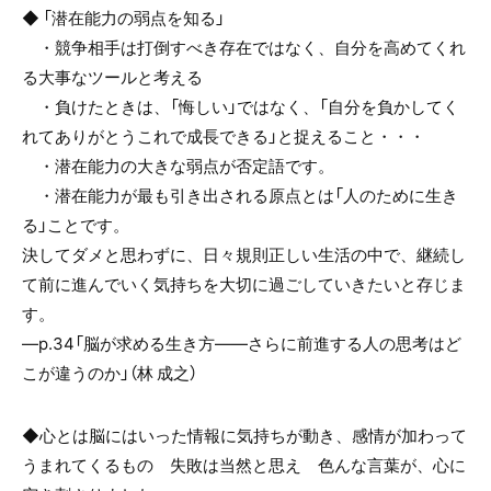
◆ 「潜在能力の弱点を知る」
・競争相手は打倒すべき存在ではなく、自分を高めてくれ
る大事なツールと考える
・負けたときは、「悔しい」ではなく、「自分を負かしてく
れてありがとうこれで成長できる」と捉えること・・・
・潜在能力の大きな弱点が否定語です。
・潜在能力が最も引き出される原点とは「人のために生き
る」ことです。
決してダメと思わずに、日々規則正しい生活の中で、継続し
て前に進んでいく気持ちを大切に過ごしていきたいと存じま
す。
―p.34「脳が求める生き方——さらに前進する人の思考はど
こが違うのか」（林 成之）
◆心とは脳にはいった情報に気持ちが動き、感情が加わって
うまれてくるもの 失敗は当然と思え 色んな言葉が、心に