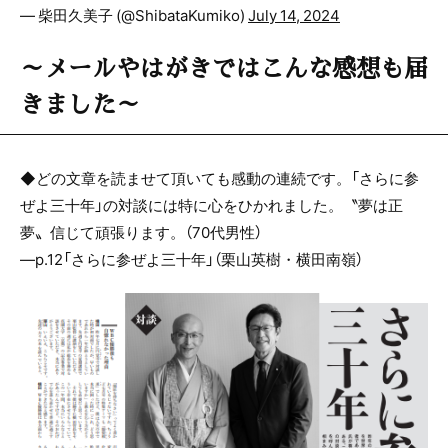
— 柴田久美子 (@ShibataKumiko)
July 14, 2024
～メールやはがきではこんな感想も届
きました～
◆どの文章を読ませて頂いても感動の連続です。「さらに参
ぜよ三十年」の対談には特に心をひかれました。〝夢は正
夢〟信じて頑張ります。（70代男性）
―p.12「さらに参ぜよ三十年」（栗山英樹・横田南嶺）