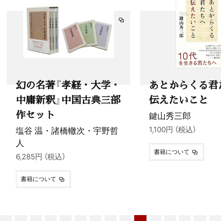
幻の名著『孝経・大学・
あとからくる君
中庸新釈』中国古典三部
伝えたいこと
作セット
鍵山秀三郎
塩谷 温・諸橋轍次・宇野哲
1,100円 （税込）
人
書籍について
6,285円 （税込）
書籍について