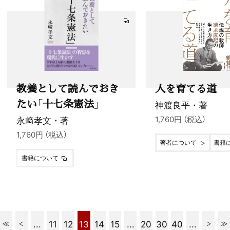
教養として読んでおき
人を育てる道
たい「十七条憲法」
神渡良平・著
永﨑孝文・著
1,760円 （税込）
1,760円 （税込）
著者について
書籍
書籍について
...
11
12
13
14
15
...
20
30
40
...