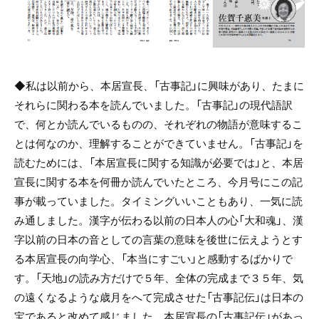
◆私は以前から、本居宣長、「古事記」に興味があり、たまに
それらに関わる本を読んでいました。「古事記」の現代語訳
で、何とか読んでいるものの、それぞれの物語が意味するこ
とは何なのか、理解することができていません。「古事記」を
読むためには、「本居宣長に関する知識が必要では」と、本居
宣長に関する本を何冊か読んでいたところ、今月号にこの記
事が載っていました。タイミングいいこともあり、一気に読
み通しました。漢字が伝わる以前の日本人の心「大和魂」、漢
字以前の日本の音としての言葉の意味を後世に伝えようとす
る本居宣長の向学心、「本当にすごい」と感動するばかりで
す。「天地」の読み方だけで５年、全体の完成まで３５年、気
の遠くなるような歳月をへて完成させた「古事記伝」は日本の
宝であると改めて感じました。本居宣長の「古事記伝」があっ