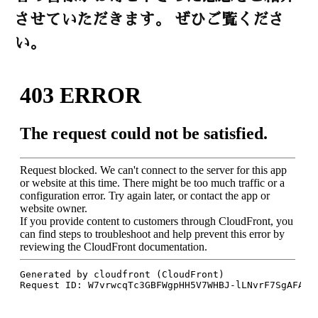
o
させていただきます。 ぜひご覧くださ
o
い。
k