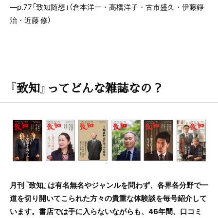
―p.77「致知随想」（倉本洋一・高橋洋子・古市盛久・伊藤錚
治・近藤 修）
『致知』ってどんな雑誌なの？
月刊『致知』は有名無名やジャンルを問わず、各界各分野で一
道を切り開いてこられた方々の貴重な体験談を毎号紹介して
います。書店では手に入らないながらも、46年間、口コミ