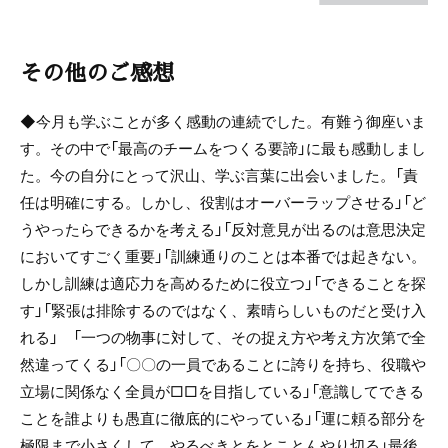
その他のご感想
◆今月も学ぶことが多く感動の連続でした。有難う御座いま
す。その中で「最高のチームをつくる要諦」に最も感動しまし
た。今の自分にとって沢山、学ぶ言葉に出会いました。「責
任は明確にする。しかし、役割はオーバーラップさせる」「ど
うやったらできるかを考える」「反対意見が出るのは意思決定
においてすごく重要」「訓練通りのことは本番では起きない。
しかし訓練は適応力を高めるために役立つ」「できることを探
す」「緊張は排除するのではなく、素晴らしいものだと受け入
れる」 「一つの物事に対して、その捉え方や考え方次第で全
然違ってくる」「〇〇の一員であることに誇りを持ち、役職や
立場に関係なく全員が□□を目指している」「意識してできる
ことを誰よりも愚直に徹底的にやっている」「運に頼る部分を
極限まで小さくして、やるべきとをとことんやり切る」最後