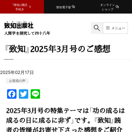
『致知』購読
オンライン
致知電子版
手続き
ショップ
メニュー
人間学を探究して四十八年
『致知』2025年3月号のご感想
2025年02月17日
お客様の声
F
T
Li
a
w
n
2025年3月号の特集テーマは「功の成るは
c
itt
e
e
er
成るの日に成るに非ず」です。『致知』読
b
者の皆様がお寄せ下さった感想をご紹介