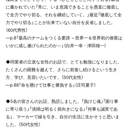
に書かれていた「常に、いま意識できることを愚直に徹底し
て全力でやり切る。それを継続していく。」最近「徹底して全
力でやり切る」ことが出来ていない自分を反省しました。
（60代男性）
―p.8「最高のチームをつくる要諦 ～世界一＆世界初の偉業は
いかに成し遂げられたのか～」（白井一幸・津田雄一）
◆
同業者の立派な女性のお話で、とても勉強になりました。
たくさんの困難を越えて、さらに前進し続けるという生き
方、学び、見習いたいです。
（50代女性）
―p.88「
命を懸けて仕事と勝負する
」（
庄司夏子
）
◆5名の皆さんのお話、熟読しました。「負けじ魂」「困り事
に寄り添う」「清掃は明るく前向きになる」「何事も誠実であ
る」、マーカーで線を引き、自分の生活に生かそうと思いま
した。（50代女性）