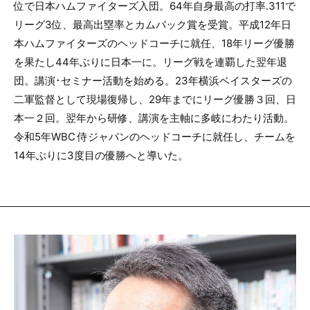
位で日本ハムファイターズ入団。64年自身最高の打率.311で
リーグ3位、最高出塁率とカムバック賞を受賞。平成12年日
本ハムファイターズのヘッドコーチに就任、18年リーグ優勝
を果たし44年ぶりに日本一に。リーグ戦を連覇した翌年退
団。講演･セミナー活動を始める。23年横浜ベイスターズの
二軍監督として現場復帰し、29年までにリーグ優勝３回、日
本一２回。翌年から研修、講演を主軸に多岐にわたり活動。
令和5年WBC 侍ジャパンのヘッドコーチに就任し、チームを
14年ぶりに3度目の優勝へと導いた。