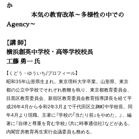
か
本気の教育改革～多様性の中での
Agency～
【講 師】
横浜創英中学校・高等学校校長
工藤 勇一 氏
【くどう・ゆういち/プロフィール】
昭和35年山形県生まれ。東京理科大学卒業。山形県、東京
都の公立中学校でそれぞれ教鞭を執り、東京都教育委員会、
目黒区教育委員会、新宿区教育委員会教育指導課長を経て平
成26年4月から令和2年3月まで千代田区立麹町中学校長。同
年4月より現職。主著に『学校の「当たり前」をやめた。』、編
著に『自律と尊重を育む学校』（共に時事通信社）などがある。
内閣官房教育再生実行会議委員も務める。