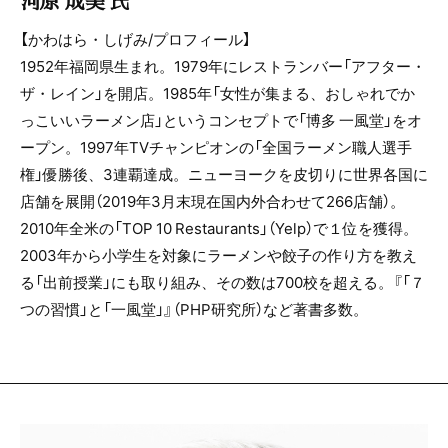
河原 成美 氏
【かわはら・しげみ/プロフィール】
1952年福岡県生まれ。1979年にレストランバー「アフター・
ザ・レイン」を開店。1985年「女性が集まる、おしゃれでか
っこいいラーメン店」というコンセプトで「博多 一風堂」をオ
ープン。1997年TVチャンピオンの「全国ラーメン職人選手
権」優勝後、3連覇達成。ニューヨークを皮切りに世界各国に
店舗を展開（2019年3月末現在国内外合わせて266店舗）。
2010年全米の「TOP 10 Restaurants」（Yelp）で１位を獲得。
2003年から小学生を対象にラーメンや餃子の作り方を教え
る「出前授業」にも取り組み、その数は700校を超える。『「７
つの習慣」と「一風堂」』（PHP研究所）など著書多数。