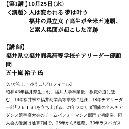
【第1講 】10月25日（水）
＜演題＞人は変われる 夢は叶う
福井の県立女子高生が全米五連覇、
ど素人集団が起こした奇跡
【講 師】
福井県立福井商業高等学校チアリーダー部顧
問
五十嵐 裕子 氏
【いがらし・ゆうこ/プロフィール】
昭和43年福井県生まれ。福井大学卒業後、教職の道に進
む。16年福井県立福井商業高等学校に赴任。18年チアリーダ
ー部「ＪＥＴＳ」を立ち上げる。21年フロリダ開催の全米チア
ダンス選手権大会のチームパフォーマンス部門で初優勝。同
大会の優勝は通算7回で、25年から5連覇。30年ラスベガス