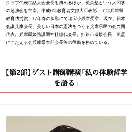
クラブ代表世話人会会長を務めるほか、英斎塾という人間学
の勉強会を主宰。平成6年教育者文部大臣表彰、７年兵庫県
教育功労賞、17年春の叙勲にて瑞宝小綬章受章。現在、日本
会議兵庫会長、美しい日本の憲法をつくる兵庫県民の会共同
代表。兵庫縣姫路護國神社総代会長。姫路市遺族会長、英霊
にこたえる会兵庫県本部会長等の役職を務めている。
【第2部】ゲスト講師講演「私の体験哲学
を語る」