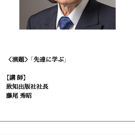
＜演題＞「先達に学ぶ」
【講 師】
致知出版社社長
藤尾 秀昭