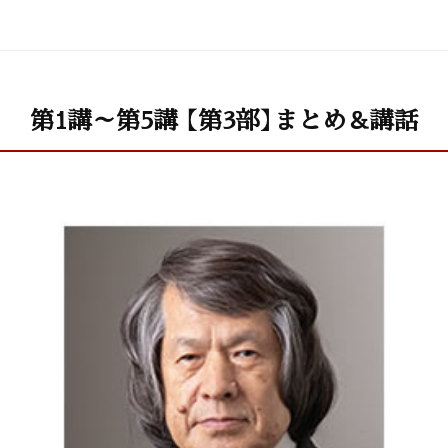
第1講～第5講 【第3部】まとめ＆講話