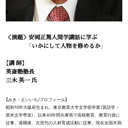
＜演題＞安岡正篤人間学講話に学ぶ
「いかにして人物を修めるか」
【講 師】
英斎塾塾長
三木 英一 氏
【みき・えいいち/プロフィール】
昭和10年大阪府生まれ。東京教育大学文学部卒業（英語学・
英米文学専攻）。以来40年間兵庫県で高校教育、教育行政に
従事。退職後、次世代の人材育成活動に従事。現在全国木鶏