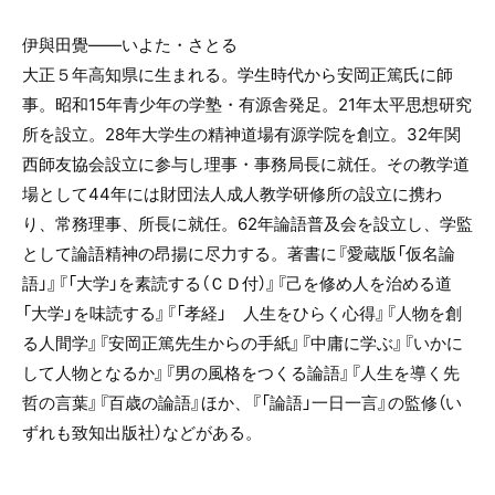
伊與田覺――いよた・さとる
大正５年高知県に生まれる。学生時代から安岡正篤氏に師
事。昭和15年青少年の学塾・有源舎発足。21年太平思想研究
所を設立。28年大学生の精神道場有源学院を創立。32年関
西師友協会設立に参与し理事・事務局長に就任。その教学道
場として44年には財団法人成人教学研修所の設立に携わ
り、常務理事、所長に就任。62年論語普及会を設立し、学監
として論語精神の昂揚に尽力する。著書に『愛蔵版「仮名論
語」』『「大学」を素読する（ＣＤ付）』『己を修め人を治める道
「大学」を味読する』『「孝経」 人生をひらく心得』『人物を創
る人間学』『安岡正篤先生からの手紙』『中庸に学ぶ』『いかに
して人物となるか』『男の風格をつくる論語』『人生を導く先
哲の言葉』『百歳の論語』ほか、『「論語」一日一言』の監修（い
ずれも致知出版社）などがある。