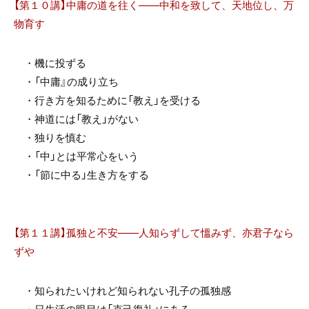
【第１０講】中庸の道を往く――中和を致して、天地位し、万
物育す
・機に投ずる
・「中庸』の成り立ち
・行き方を知るために「教え」を受ける
・神道には「教え」がない
・独りを慎む
・「中」とは平常心をいう
・「節に中る」生き方をする
【第１１講】孤独と不安――人知らずして慍みず、亦君子なら
ずや
・知られたいけれど知られない孔子の孤独感
・日生活の眼目は「克己復礼」にある