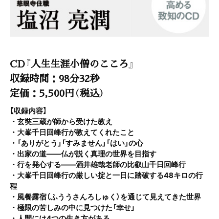
CD『人生生涯小僧のこころ』
収録時間：98分32秒
定価：5,500円（税込）
【収録内容】
・玄奘三蔵が師から受けた教え
・大峯千日回峰行が教えてくれたこと
・「ありがとう」「すみません」「はい」の心
・出家の道――仏が説く真理の世界を目指す
・行を発心する――酒井雄哉老師の比叡山千日回峰行
・大峯千日回峰行の厳しい掟と一日に踏破する48キロの行
程
・風餐露宿（ふううさんろしゅく）を通じて見えてきた世界
・極限の苦しみの中に見つけた「幸せ」
・人間には4つの生き方がある