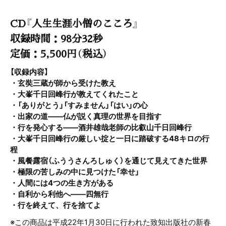
CD『人生生涯小僧のこころ』
収録時間：98分32秒
定価：5,500円（税込）
【収録内容】
・玄奘三蔵が師から受けた教え
・大峯千日回峰行が教えてくれたこと
・「ありがとう」「すみません」「はい」の心
・出家の道――仏が説く真理の世界を目指す
・行を発心する――酒井雄哉老師の比叡山千日回峰行
・大峯千日回峰行の厳しい掟と一日に踏破する48キロの行
程
・風餐露宿（ふううさんろしゅく）を通じて見えてきた世界
・極限の苦しみの中に見つけた「幸せ」
・人間には4つの生き方がある
・自利から利他へ――四無行
・行を終えて、行を捨てよ
※この商品は平成22年1月30日に行われた致知出版社の新春