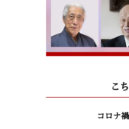
こち
コロナ禍