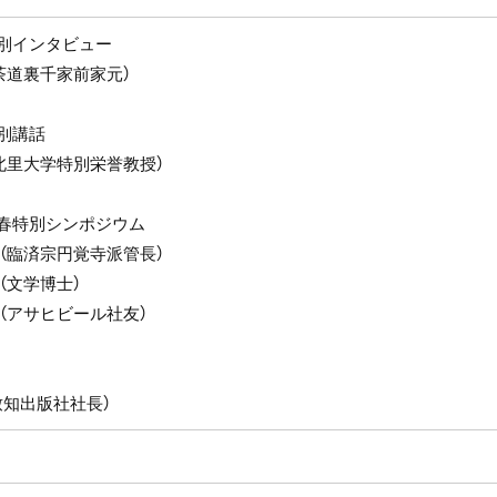
別インタビュー
茶道裏千家前家元）
別講話
（北里大学特別栄誉教授）
春特別シンポジウム
氏（臨済宗円覚寺派管長）
（文学博士）
氏（アサヒビール社友）
致知出版社社長）