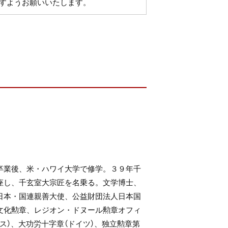
すようお願いいたします。
卒業後、米・ハワイ大学で修学。３９年千
座し、千玄室大宗匠を名乗る。文学博士、
日本・国連親善大使、公益財団法人日本国
文化勲章、レジオン・ドヌール勲章オフィ
ス）、大功労十字章（ドイツ）、独立勲章第