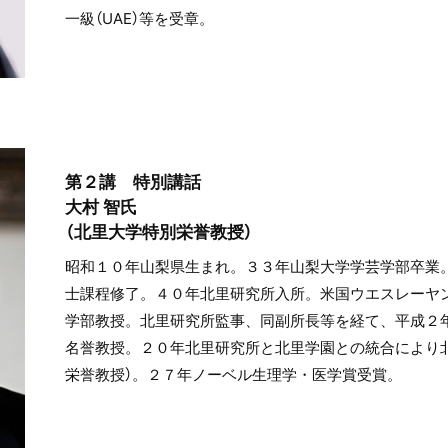
一級（UAE）等を受章。
第２講 特別講話
大村 智氏
（北里大学特別栄誉教授）
昭和１０年山梨県生まれ。３３年山梨大学学芸学部卒業
士課程修了。４０年北里研究所入所。米国ウエスレーヤ
学部教授。北里研究所監事、同副所長等を経て、平成２
名誉教授。２０年北里研究所と北里学園との統合により
栄誉教授）。２７年ノーベル生理学・医学賞受賞。