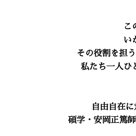
こ
い
その役割を担う
私たち一人ひ
自由自在に対
碩学・安岡正篤師