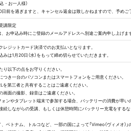
（税込・お一人様）
10日前を過ぎますと、キャンセル返金は致しかねますので、予めご
受講限定
は、お申込み時にご登録のメールアドレスへ別途ご案内申し上げま
クレジットカード決済でのお支払いとなります。
込みは1月20日（水）をもって締め切らせていただきます。
たり以下の点をお守りください。
につき一台のパソコンまたはスマートフォンをご用意ください。
RLを第三者と共有することはご遠慮ください。
の画面の撮影、録音はご遠慮ください。
フォンやタブレット端末で参加する場合、バッテリーの消費が早いの
接続しながらの受講、もしくは休憩時間にバッテリー充電をするな
イ、ベトナム、トルコなど、一部の国によって「Vimeo（ヴィメオ）