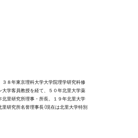
。３８年東京理科大学大学院理学研究科修
ン大学客員教授を経て、５０年北里大学薬
年北里研究所理事・所長。１９年北里大学
北里研究所名誉理事長（現在は北里大学特別