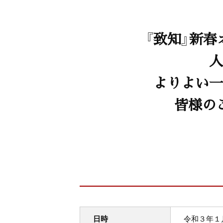
『致知』新
人
よりよい一
皆様の
日時
令和３年１