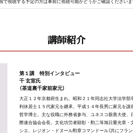
国で視聴する予定の方は事前に視聴可能かどうかご確認くださいま
講師紹介
第１講 特別インタビュー
千 玄室氏
（茶道裏千家前家元）
大正１２年京都府生まれ。昭和２１年同志社大学法学部
利休居士１５代家元を継承。平成１４年長男に家元を譲
哲学博士。主な役職に外務省参与、ユネスコ親善大使、
際連合協会会長。文化功労者顕彰・勲二等旭日重光章・
シエ、レジオン・ドヌール勲章コマンドール（共にフラン