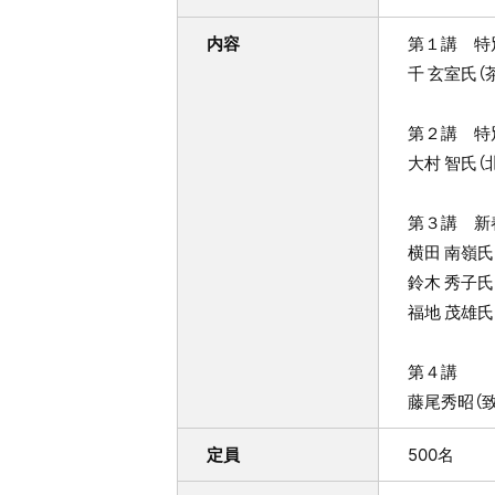
内容
第１講 特
千 玄室氏（
第２講 特
大村 智氏
第３講 新
横田 南嶺
鈴木 秀子氏
福地 茂雄
第４講
藤尾秀昭（
定員
500名