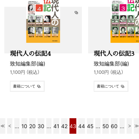
現代人の伝記4
現代人の伝記3
致知編集部(編)
致知編集部(編)
1,100円 （税込）
1,100円 （税込）
書籍について
書籍について
...
10
20
30
...
41
42
43
44
45
...
50
60
...