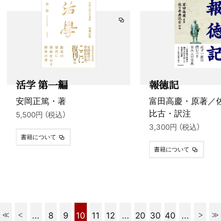
活学 第一編
報徳記
安岡正篤・著
富田高慶・原著／
比古・訳注
5,500円 （税込）
3,300円 （税込）
書籍について
書籍について
...
8
9
10
11
12
...
20
30
40
...