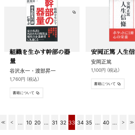
組織を生かす幹部の器
安岡正篤 人生
量
安岡正篤
谷沢永一・渡部昇一
1,100円 （税込）
1,760円 （税込）
書籍について
書籍について
...
10
20
...
31
32
33
34
35
...
40
...