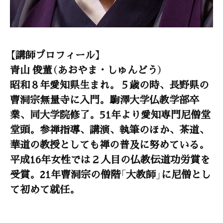
【講師プロフィール】
青山 俊董（あおやま・しゅんどう）
昭和８年愛知県生まれ。５歳の時、長野県の
曹洞宗無量寺に入門。駒澤大学仏教学部卒
業、同大学院修了。51年より愛知専門尼僧堂
堂頭。参禅指導、講演、執筆のほか、茶道、
華道の教授としても禅の普及に努めている。
平成16年女性では２人目の仏教伝道功労賞を
受賞。21年曹洞宗の僧階「大教師」に尼僧とし
て初めて就任。