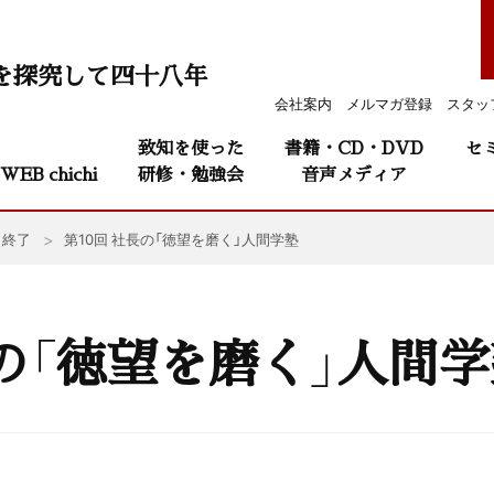
を探究して四十八年
会社案内
メルマガ登録
スタッ
致知を使った
書籍・CD・DVD
セ
WEB chichi
研修・勉強会
音声メディア
終了
第10回 社長の「徳望を磨く」人間学塾
長の「徳望を磨く」人間