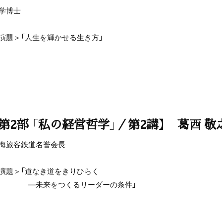
学博士
演題＞「人生を輝かせる生き方」
【第2部 「私の経営哲学」／第2講】 葛西 敬
海旅客鉄道名誉会長
演題＞「道なき道をきりひらく
―未来をつくるリーダーの条件」