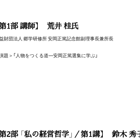
【第1部 講師】 荒井 桂氏
益財団法人 郷学研修所 安岡正篤記念館副理事長兼所長
演題＞「人物をつくる道—安岡正篤選集に学ぶ」
【第2部 「私の経営哲学」／第1講】 鈴木 秀