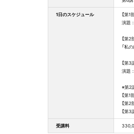
第6講
1日のスケジュール
【第1部
演題
【第2
「私
【第3
演題
※第2
【第1
【第2部
【第3
受講料
330