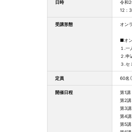
日時
令和2
12：
受講形態
オン
■オ
１.
２.
３.
定員
60名
開催日程
第1講
第2講
第3講
第4講
第5講