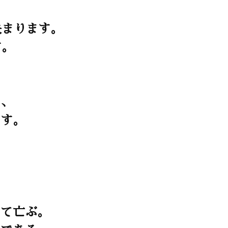
決まります。
す。
、
を、
ます。
って亡ぶ。