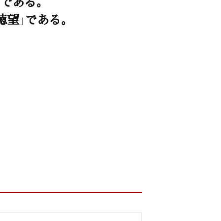
じである。
徳望」である。
。