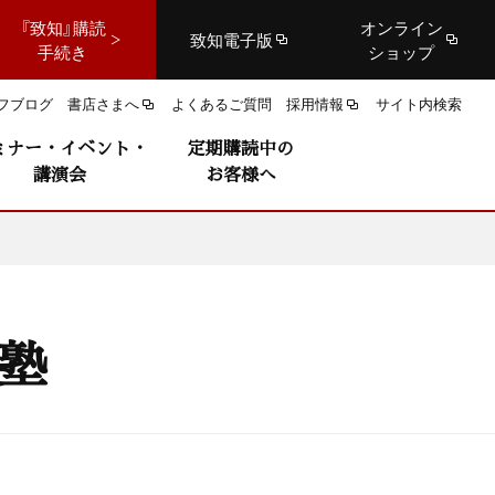
『致知』購読
オンライン
致知電子版
手続き
ショップ
フブログ
書店さまへ
よくあるご質問
採用情報
サイト内検索
ミナー・イベント・
定期購読中の
講演会
お客様へ
学塾