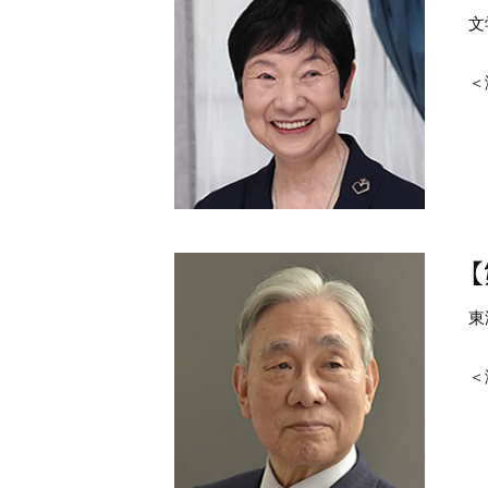
文
＜
東
＜