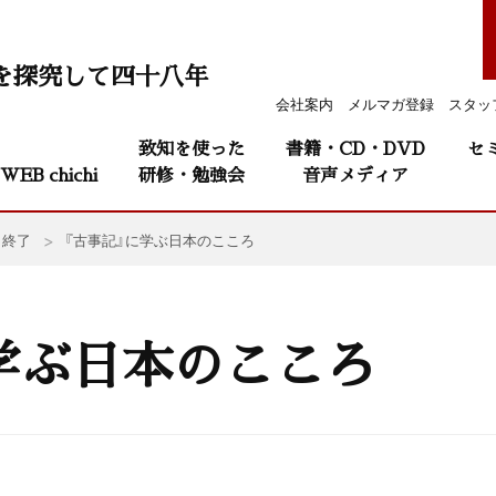
を探究して四十八年
会社案内
メルマガ登録
スタッ
致知を使った
書籍・CD・DVD
セ
WEB chichi
研修・勉強会
音声メディア
終了
『古事記』に学ぶ日本のこころ
学ぶ日本のこころ