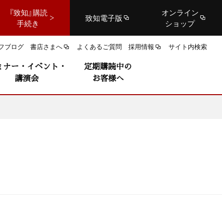
『致知』購読
オンライン
致知電子版
手続き
ショップ
フブログ
書店さまへ
よくあるご質問
採用情報
サイト内検索
ミナー・イベント・
定期購読中の
講演会
お客様へ