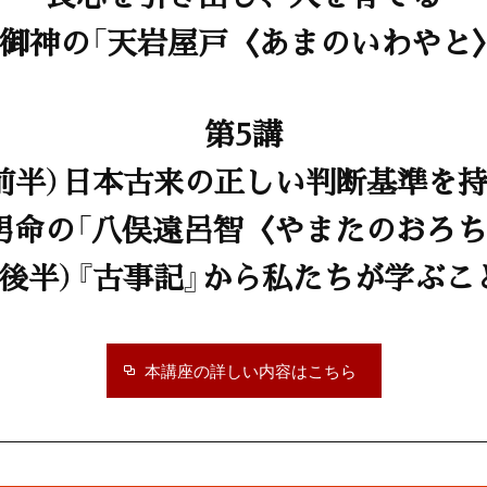
御神の「天岩屋戸〈あまのいわやと
第5講
前半）日本古来の正しい判断基準を
男命の「八俣遠呂智〈やまたのおろち
（後半）『古事記』から私たちが学ぶこ
本講座の詳しい内容はこちら