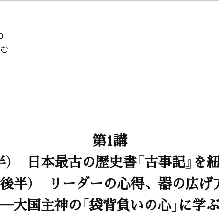
0
含む
第1講
半） 日本最古の歴史書『古事記』を
（後半） リーダーの心得、器の広げ
―大国主神の「袋背負いの心」に学