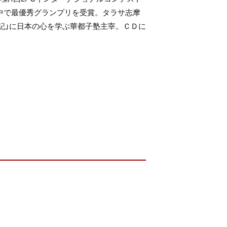
の中で最優秀グランプリを受賞。タラサ志摩
記」に日本の心を学ぶ華都子塾主宰。ＣＤに