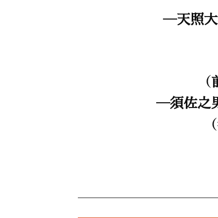
―天照大
（
―須佐之