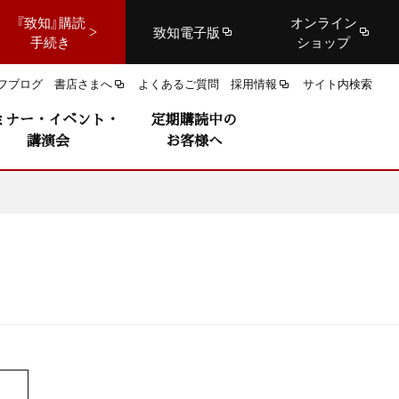
『致知』購読
オンライン
致知電子版
手続き
ショップ
フブログ
書店さまへ
よくあるご質問
採用情報
サイト内検索
ミナー・イベント・
定期購読中の
講演会
お客様へ