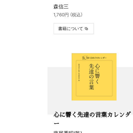
森信三
1,760円 （税込）
書籍について
心に響く先達の言葉カレンダ
ー
藤尾秀昭(監)