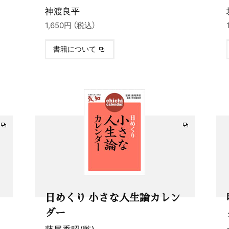
神渡良平
1,650円 （税込）
書籍について
日めくり 小さな人生論カレン
ダー
藤尾秀昭(監)