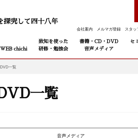
を探究して四十八年
会社案内
メルマガ登録
スタッ
致知を使った
書籍・CD・DVD
セ
WEB chichi
研修・勉強会
音声メディア
DVD一覧
DVD一覧
音声メディア