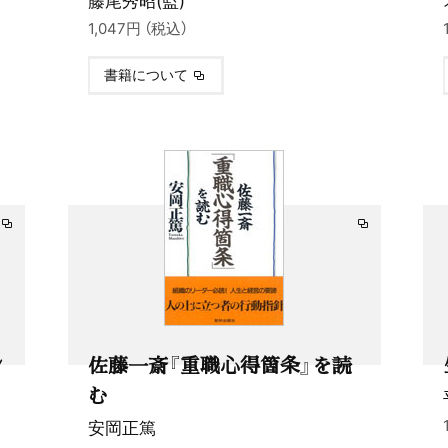
1,047円 （税込）
書籍について
ン
佐藤一斎『重職心得箇条』を読
む
安岡正篤