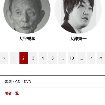
大谷暢順
大津秀一
1
2
3
4
5
...
10
...
書籍・CD・DVD
著者一覧