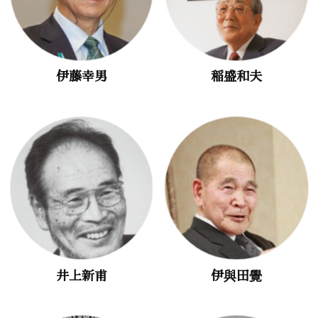
伊藤幸男
稲盛和夫
井上新甫
伊與田覺