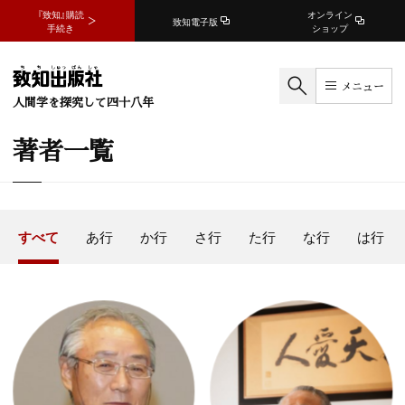
『致知』購読
オンライン
致知電子版
手続き
ショップ
メニュー
人間学を探究して四十八年
著者一覧
すべて
あ行
か行
さ行
た行
な行
は行