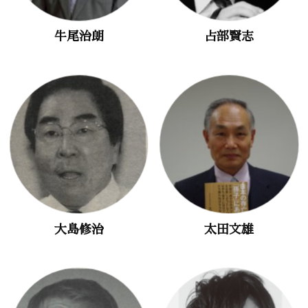
牛尾治朗
占部賢志
大島修治
太田文雄