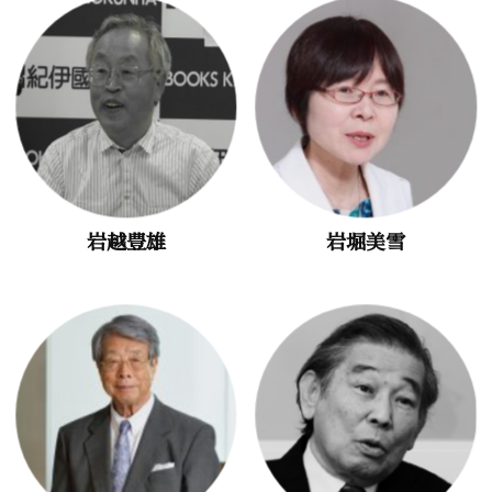
岩越豊雄
岩堀美雪