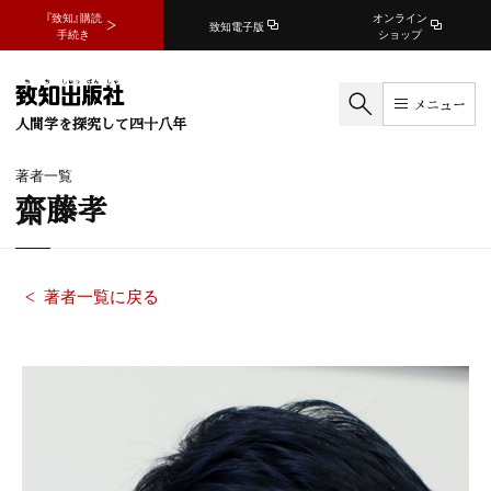
『致知』購読
オンライン
致知電子版
手続き
ショップ
メニュー
人間学を探究して四十八年
著者一覧
齋藤孝
著者一覧に戻る