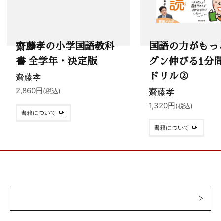
齋藤孝の小学国語教科
国語の力がもっ
書 全学年・決定版
グン伸びる1分
ドリル②
齋藤孝
2,860円
齋藤孝
(税込)
1,320円
(税込)
書籍について
書籍について