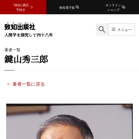
『致知』購読
オンライン
致知電子版
手続き
ショップ
メニュー
人間学を探究して四十八年
著者一覧
鍵山秀三郎
著者一覧に戻る