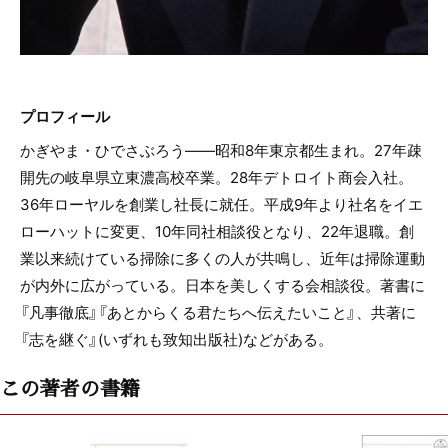
プロフィール
かぎやま・ひでさぶろう――昭和8年東京都生まれ。27年疎
開先の岐阜県立東濃高校卒業。28年デトロイト商会入社。
36年ローヤルを創業し社長に就任。平成9年より社名をイエ
ローハットに変更、10年同社相談役となり、22年退職。創
業以来続けている掃除に多くの人が共鳴し、近年は掃除運動
が内外に広がっている。日本を美しくする会相談役。著書に
『凡事徹底』『あとからくる君たちへ伝えたいこと』、共著に
『志を継ぐ』(いずれも致知出版社)などがある。
この著者の書籍