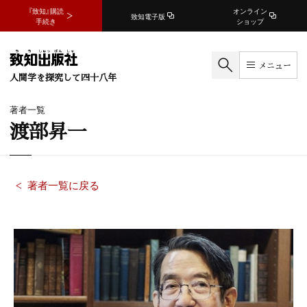
『致知』購読
オンライン
致知電子版
手続き
ショップ
メニュー
人間学を探究して四十八年
著者一覧
渡部昇一
著者一覧に戻る