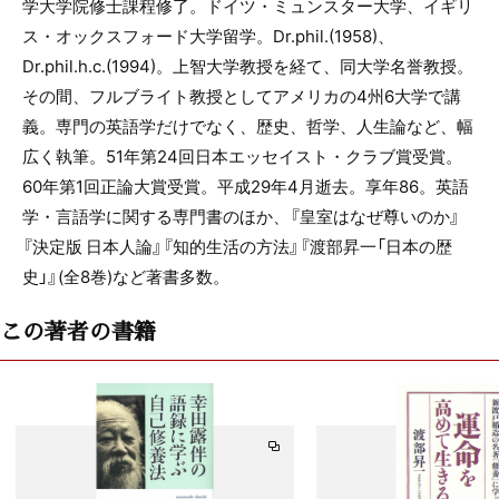
学大学院修士課程修了。ドイツ・ミュンスター大学、イギリ
ス・オックスフォード大学留学。Dr.phil.(1958)、
Dr.phil.h.c.(1994)。上智大学教授を経て、同大学名誉教授。
その間、フルブライト教授としてアメリカの4州6大学で講
義。専門の英語学だけでなく、歴史、哲学、人生論など、幅
広く執筆。51年第24回日本エッセイスト・クラブ賞受賞。
60年第1回正論大賞受賞。平成29年4月逝去。享年86。英語
学・言語学に関する専門書のほか、『皇室はなぜ尊いのか』
『決定版 日本人論』『知的生活の方法』『渡部昇一「日本の歴
史」』(全8巻)など著書多数。
この著者の書籍