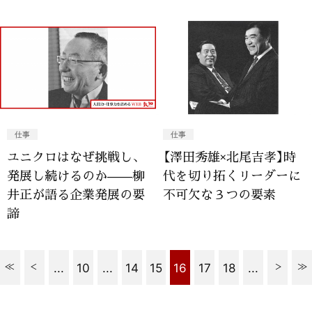
仕事
仕事
ユニクロはなぜ挑戦し、
【澤田秀雄×北尾吉孝】時
発展し続けるのか——柳
代を切り拓くリーダーに
井正が語る企業発展の要
不可欠な３つの要素
諦
...
10
...
14
15
16
17
18
...