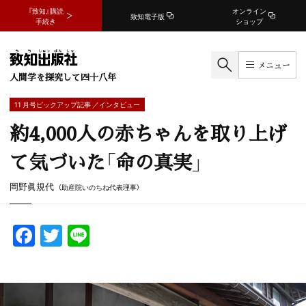
『致知』購読
オンライン
致知電子版
手続き
ショップ
メニュー
人間学を探究して四十八年
11 月号ピックアップ記事 ／インタビュー
約4,000人の赤ちゃんを取り上げ
て気づいた「命の真実」
岡野眞規代
（助産院いのちね代表理事）
F
T
Li
a
w
n
c
itt
e
e
er