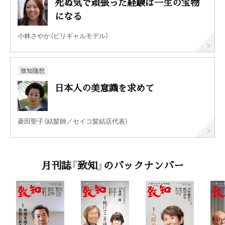
死ぬ気で頑張った経験は一生の宝物
になる
小林さやか（ビリギャルモデル）
致知随想
日本人の美意識を求めて
菱田聖子（結髪師／セイコ髪結店代表）
月刊誌『致知』のバックナンバー