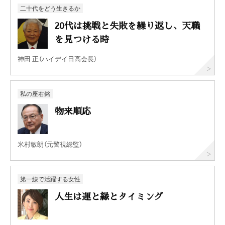
二十代をどう生きるか
20代は挑戦と失敗を繰り返し、天職
を見つける時
神田 正（ハイデイ日高会長）
私の座右銘
物来順応
米村敏朗（元警視総監）
第一線で活躍する女性
人生は運と縁とタイミング