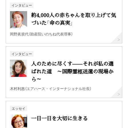
インタビュー
約4,000人の赤ちゃんを取り上げて気
づいた「命の真実」
岡野眞規代（助産院いのちね代表理事）
インタビュー
人のために尽くす——それが私の選
ばれた道 ～国際霊柩送還の現場か
ら～
木村利惠（エアハース・インターナショナル社長）
エッセイ
一日一日を大切に生きる