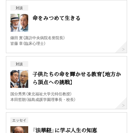
対談
命をみつめて生きる
鎌田 實（諏訪中央病院名誉院長）
皆藤 章（臨床心理士）
対談
子供たちの命を輝かせる教育【地方か
ら頂点への挑戦】
国分秀男（東北福祉大学元特任教授）
本田哲朗（福島成蹊学園理事長・校長）
エッセイ
『法華経』に学ぶ人生の知恵