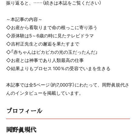
振り返ると、……（続きは本誌をご覧ください）
～本記事の内容～
◇お産から看取りまで命の根っこに寄り添う
◇原体験は5～6歳の時に見たテレビドラマ
◇吉村正先生との邂逅を果たすまで
◇「赤ちゃんはピカピカの光の玉だったんだ」
◇お産とは神事であり人類最高の仕事
◇結果よりもプロセス 100％の受容でいまを生きる
本記事では全5ページ（約7,000字）にわたって、岡野眞規代さ
んのインタビューを掲載しています。
プロフィール
岡野眞規代