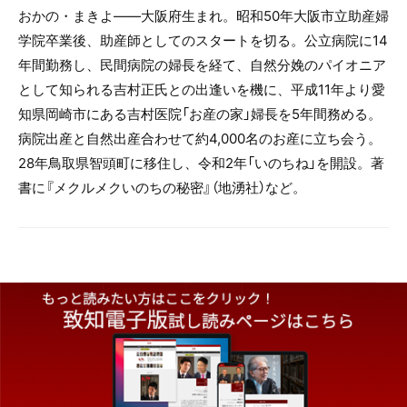
おかの・まきよ――大阪府生まれ。昭和50年大阪市立助産婦
学院卒業後、助産師としてのスタートを切る。公立病院に14
年間勤務し、民間病院の婦長を経て、自然分娩のパイオニア
として知られる吉村正氏との出逢いを機に、平成11年より愛
知県岡崎市にある吉村医院「お産の家」婦長を5年間務める。
病院出産と自然出産合わせて約4,000名のお産に立ち会う。
28年鳥取県智頭町に移住し、令和2年「いのちね」を開設。著
書に『メクルメクいのちの秘密』（地湧社）など。