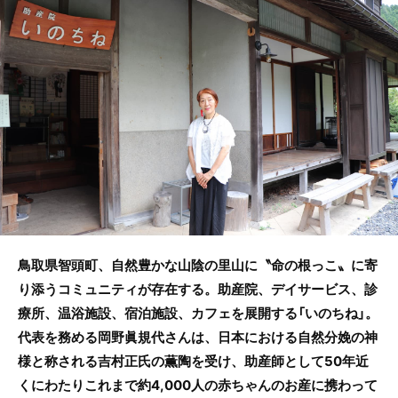
b
o
o
k
鳥取県智頭町、自然豊かな山陰の里山に〝命の根っこ〟に寄
り添うコミュニティが存在する。助産院、デイサービス、診
療所、温浴施設、宿泊施設、カフェを展開する「いのちね」。
代表を務める岡野眞規代さんは、日本における自然分娩の神
様と称される吉村正氏の薫陶を受け、助産師として50年近
くにわたりこれまで約4,000人の赤ちゃんのお産に携わって